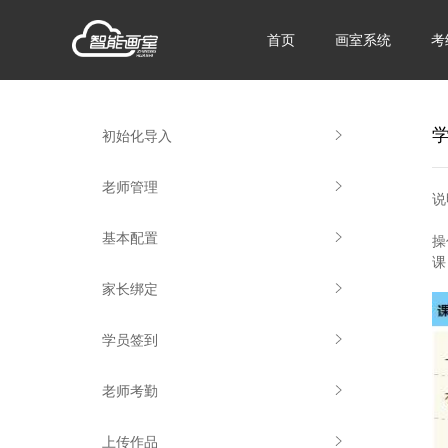
首页
画室系统
考
初始化导入
老师管理
说
基本配置
操
课
家长绑定
学员签到
老师考勤
上传作品