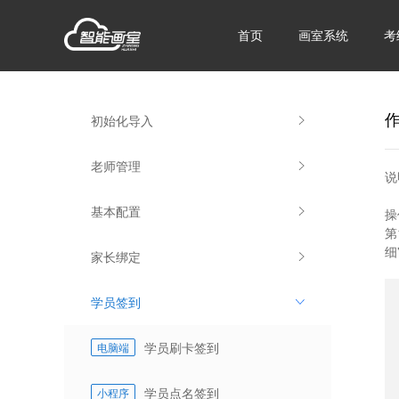
首页
画室系统
考
初始化导入
老师管理
说
基本配置
操
第
细
家长绑定
学员签到
学员刷卡签到
电脑端
学员点名签到
小程序