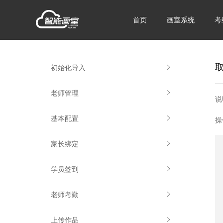
首页
画室系统
考
初始化导入
老师管理
说
基本配置
操
家长绑定
学员签到
老师考勤
上传作品