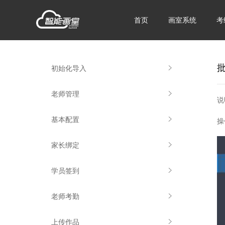
首页
画室系统
考
初始化导入
老师管理
说
基本配置
操
家长绑定
学员签到
老师考勤
上传作品